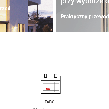
przy wyborze 
przed
Praktyczny przewod
TARGI