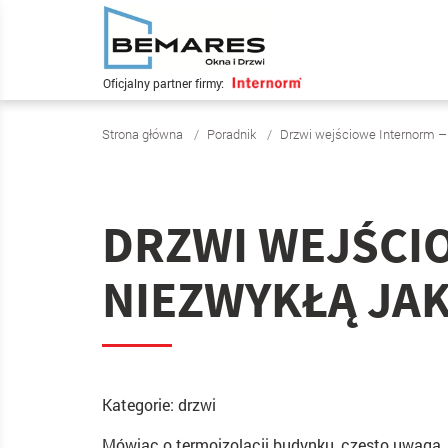
Oficjalny partner firmy:
Strona główna
Poradnik
Drzwi wejściowe Internorm – 
DRZWI WEJŚCI
NIEZWYKŁĄ JA
Kategorie:
drzwi
Mówiąc o termoizolacji budynku, często uwaga