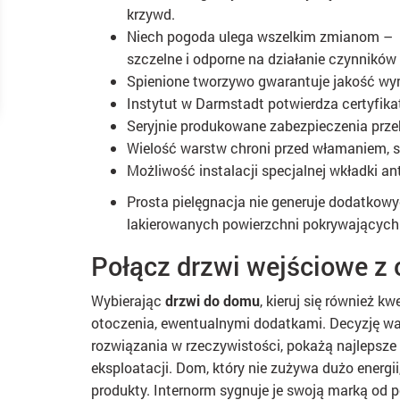
krzywd.
Niech pogoda ulega wszelkim zmianom –
szczelne i odporne na działanie czynnikó
Spienione tworzywo gwarantuje jakość 
Instytut w Darmstadt potwierdza certyfik
Seryjnie produkowane zabezpieczenia prze
Wielość warstw chroni przed włamaniem, st
Możliwość instalacji specjalnej wkładki a
Prosta pielęgnacja nie generuje dodatkow
lakierowanych powierzchni pokrywających 
Połącz drzwi wejściowe z
Wybierając
drzwi do domu
, kieruj się również k
otoczenia, ewentualnymi dodatkami. Decyzję war
rozwiązania w rzeczywistości, pokażą najlepsze 
eksploatacji. Dom, który nie zużywa dużo energi
produkty. Internorm sygnuje je swoją marką od p