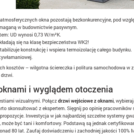
w atmosferycznych okna pozostają bezkonkurencyjne, pod wzglę
wymaganą w budownictwie pasywnym.
atem: UD wynosi 0,73 W/m²K.
kładają się na klasę bezpieczeństwa WK2!
abilizuje konstrukcję i wspiera termoizolację całego budynku.
ntywłamaniowej.
ych kosztów – wilgotna ściereczka i politura samochodowa w 
drzwi.
 oknami i wyglądem otoczenia
westiami wizualnymi. Połącz
drzwi wejściowe z oknami
, wybiera
to skonsultować z ekspertem. Sięgnij po opinię pracowników s
propozycje. Inwestycja w jak najbardziej szczelne systemy gwa
i, może być tani i komfortowy. Podstawą są jednak certyfikowa
onad 80 lat. Zaufaj doświadczeniu i zachodniej jakości 100% M