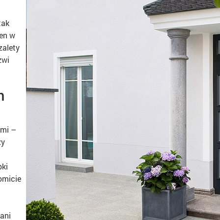
tak
ien w
zalety
zwi
h
ami –
zy
bki
omicie
ani