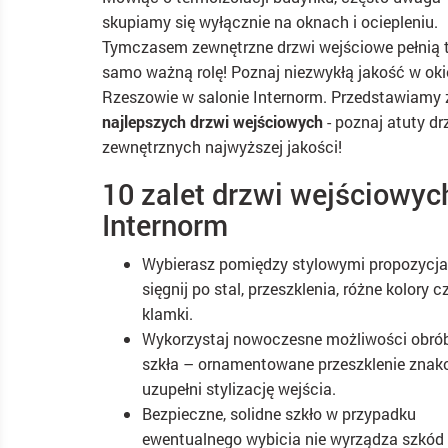
skupiamy się wyłącznie na oknach i ociepleniu.
Tymczasem zewnętrzne
drzwi wejściowe
pełnią 
samo ważną rolę! Poznaj niezwykłą jakość w
ok
Rzeszowie
w salonie Internorm. Przedstawiamy 
najlepszych drzwi wejściowych
- poznaj atuty dr
zewnętrznych najwyższej jakości!
10 zalet drzwi wejściowyc
Internorm
Wybierasz pomiędzy stylowymi propozycj
sięgnij po stal, przeszklenia, różne kolory c
klamki.
Wykorzystaj nowoczesne możliwości obró
szkła – ornamentowane przeszklenie znak
uzupełni stylizację wejścia.
Bezpieczne, solidne szkło w przypadku
ewentualnego wybicia nie wyrządza szkód 