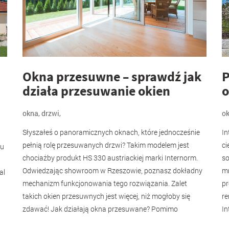
Okna przesuwne – sprawdź jak
P
działa przesuwanie okien
o
okna
,
drzwi
,
o
Słyszałeś o panoramicznych oknach, które jednocześnie
In
pełnią rolę przesuwanych drzwi? Takim modelem jest
ci
mu
chociażby produkt HS 330 austriackiej marki Internorm.
so
Odwiedzając showroom w Rzeszowie, poznasz dokładny
mn
al
mechanizm funkcjonowania tego rozwiązania. Zalet
pr
takich okien przesuwnych jest więcej, niż mogłoby się
re
zdawać! Jak działają okna przesuwane? Pomimo
In