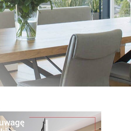
rty oraz
nia moich
 uwagę