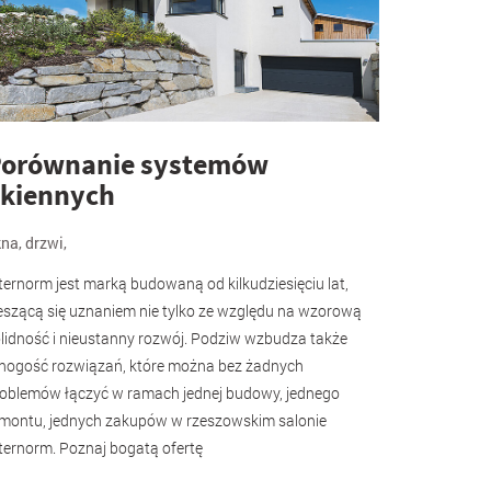
orównanie systemów
kiennych
kna
,
drzwi
,
ternorm jest marką budowaną od kilkudziesięciu lat,
eszącą się uznaniem nie tylko ze względu na wzorową
lidność i nieustanny rozwój. Podziw wzbudza także
ogość rozwiązań, które można bez żadnych
oblemów łączyć w ramach jednej budowy, jednego
montu, jednych zakupów w rzeszowskim salonie
ternorm. Poznaj bogatą ofertę