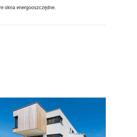
bre
okna energooszczędne
.