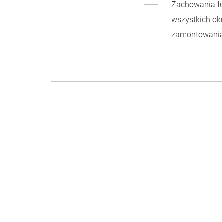
Zachowania fun
wszystkich ok
zamontowania i