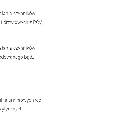
iałania czynników
i drzwiowych z PCV,
iałania czynników
anodowanego bądź
.
fili aluminiowych we
wytycznych