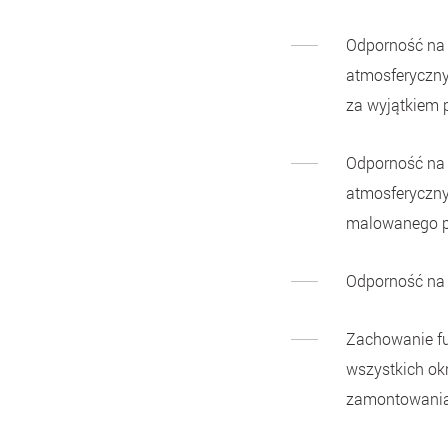
Odporność na 
atmosferyczny
za wyjątkiem p
Odporność na 
atmosferyczny
malowanego p
Odporność na 
Zachowanie fun
wszystkich ok
zamontowania 