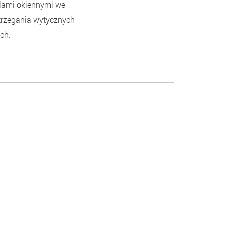
ilami okiennymi we
trzegania wytycznych
ch.