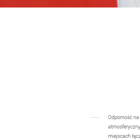
Odporność na 
atmosferycznyc
miejscach łącze