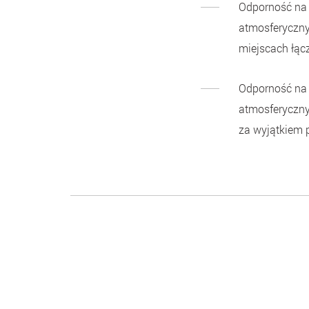
Odporność na 
atmosferycznyc
miejscach łącze
Odporność na 
atmosferyczny
za wyjątkiem p