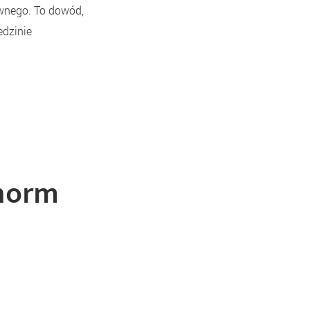
wnego. To dowód,
edzinie
rnorm