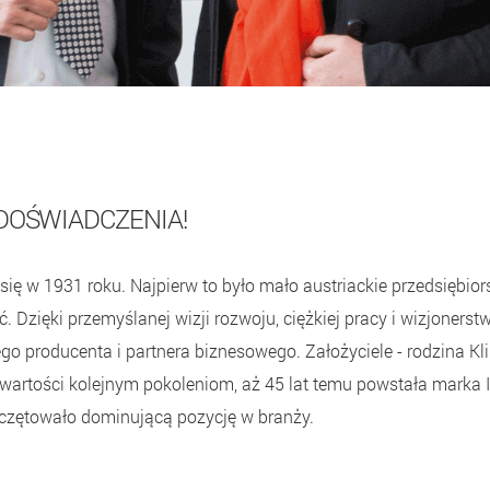
 DOŚWIADCZENIA!
 się w 1931 roku. Najpierw to było mało austriackie przedsiębior
ć. Dzięki przemyślanej wizji rozwoju, ciężkiej pracy i wizjonerst
go producenta i partnera biznesowego. Założyciele - rodzina Kl
wartości kolejnym pokoleniom, aż 45 lat temu powstała marka I
eczętowało dominującą pozycję w branży.