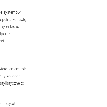
cję systemów
 pełną kontrolę,
jnymi krokami:
dparte
mi.
twierdzeniem rok
 tylko jeden z
tylistyczne to
 Instytut