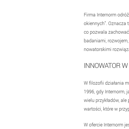
Firma Internorm odróż
okiennych”. Oznacza t
co pozwala zachować 
badaniami, rozwojem, 
nowatorskimi rozwiąza
INNOWATOR W
W filozofii działania 
1996, gdy Internorm, j
wielu przykładów, ale
wartości, które w prz
W ofercie Internorm j