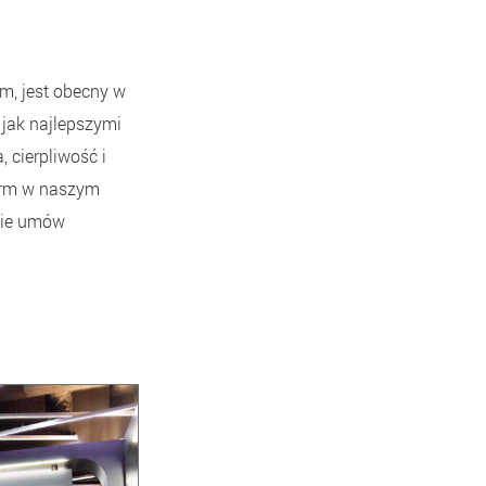
rm, jest obecny w
 jak najlepszymi
, cierpliwość i
norm w naszym
nie umów