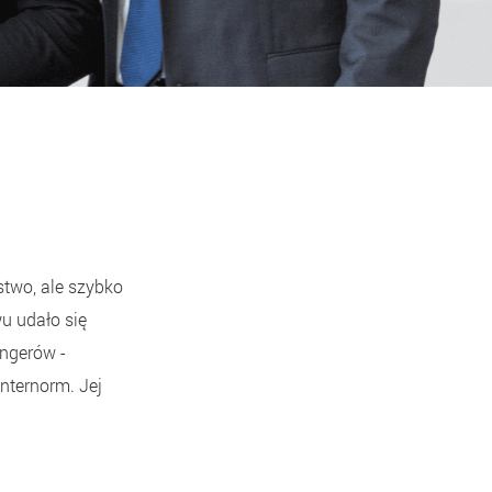
stwo, ale szybko
wu udało się
ingerów -
nternorm. Jej