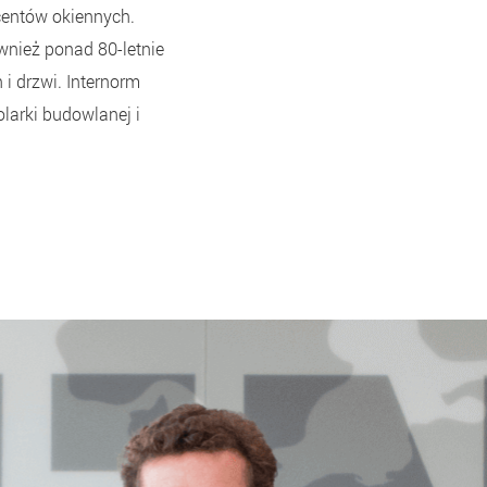
ucentów okiennych.
wnież ponad 80-letnie
i drzwi. Internorm
larki budowlanej i