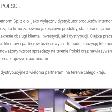
 POLSCE
ernorm Sp. z o.o., jako wyłączny dystrybutor produktów Interno
zątku firma zapewnia jakościowe produkty, stale pracując nad
esie obsługi klienta, inwestycji, jak i dystrybucji. Ciężka praca
os klientów i partnerów biznesowych - to buduje pozycję Inter
ównoważony wzrost sprzedaży na terenie Polski oraz nawiązywa
eloma krajowymi partnerami.
strybucyjne z wieloma partnerami na terenie całego kraju.