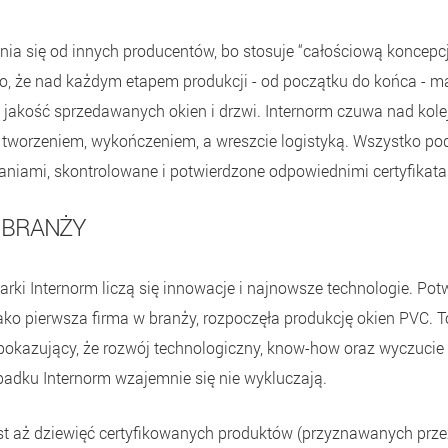
nia się od innych producentów, bo stosuje “całościową koncep
o, że nad każdym etapem produkcji - od początku do końca - ma
jakość sprzedawanych okien i drzwi. Internorm czuwa nad kole
tworzeniem, wykończeniem, a wreszcie logistyką. Wszystko po
niami, skontrolowane i potwierdzone odpowiednimi certyfikata
 BRANŻY
marki Internorm liczą się innowacje i najnowsze technologie. Po
ako pierwsza firma w branży, rozpoczęła produkcję okien PVC. To
 pokazujący, że rozwój technologiczny, know-how oraz wyczucie s
ypadku Internorm wzajemnie się nie wykluczają.
est aż dziewięć certyfikowanych produktów (przyznawanych przez