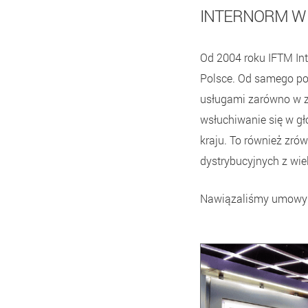
INTERNORM W
Od 2004 roku IFTM Int
Polsce. Od samego poc
usługami zarówno w zakr
wsłuchiwanie się w gł
kraju. To również zr
dystrybucyjnych z wi
Nawiązaliśmy umowy dy