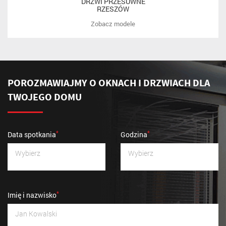
DRZWI PRZESUWNE
RZESZÓW
Zobacz modele
POROZMAWIAJMY O OKNACH I DRZWIACH
DLA
TWOJEGO DOMU
*
*
Data spotkania
Godzina
*
Imię i nazwisko