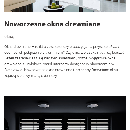
Nowoczesne okna drewniane
okna
,
Okna drewniane – relikt przeszłości czy propozycja na przyszłość? Jak
oceniać ich połączenie z aluminium? Czy okna z plastiku nadal są lepsze?
Jeżeli zastanawiasz się nad tymi kwestiami, poznaj wyjątkowe okna
drewniano-aluminiowe marki Internorm dostępne w showroomie w
Rzeszowie. Nowoczesne okna drewniane i ich cechy Drewniane okna
kojarzą się z wymianą okien, czyli