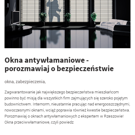
Okna antywłamaniowe -
porozmawiaj o bezpieczeństwie
okna
,
zabezpieczenia
,
Zagwarantowanie jak największego bezpieczeństwa mieszkańcom
powinno być misją dla wszystkich firm zajmujących się szeroko pojętym
budownictwem. Internorm, nieustannie pracując nad energooszczędnymi,
nowoczesnymi oknami, wciąż poprawia również kwestie bezpieczeństwa.
Porozmawiaj o oknach antywłamaniowych z ekspertem w Rzeszowie!
Okna przeciwwłamaniowe, czyli powiedz