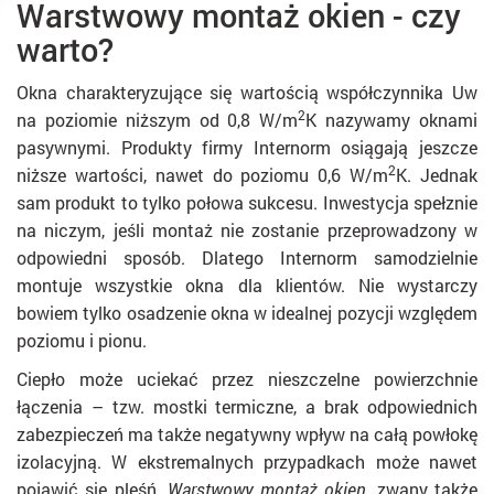
Warstwowy montaż okien - czy
warto?
Okna charakteryzujące się wartością współczynnika Uw
2
na poziomie niższym od 0,8 W/m
K nazywamy oknami
pasywnymi. Produkty firmy Internorm osiągają jeszcze
2
niższe wartości, nawet do poziomu 0,6 W/m
K. Jednak
sam produkt to tylko połowa sukcesu. Inwestycja spełznie
na niczym, jeśli montaż nie zostanie przeprowadzony w
odpowiedni sposób. Dlatego Internorm samodzielnie
montuje wszystkie okna dla klientów. Nie wystarczy
bowiem tylko osadzenie okna w idealnej pozycji względem
poziomu i pionu.
Ciepło może uciekać przez nieszczelne powierzchnie
łączenia – tzw. mostki termiczne, a brak odpowiednich
zabezpieczeń ma także negatywny wpływ na całą powłokę
izolacyjną. W ekstremalnych przypadkach może nawet
pojawić się pleśń.
Warstwowy montaż okien
, zwany także